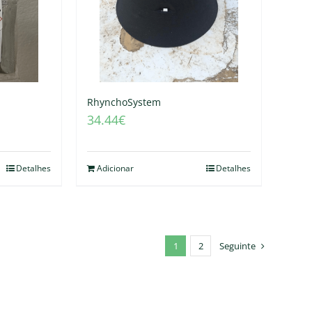
RhynchoSystem
34.44
€
Detalhes
Adicionar
Detalhes
1
2
Seguinte