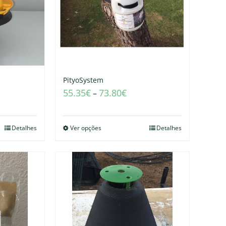
PityoSystem
55.35
€
73.80
€
–
Detalhes
Ver opções
Detalhes