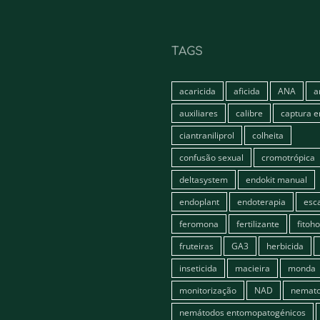
TAGS
acaricida
aficida
ANA
a
auxiliares
calibre
captura 
ciantraniliprol
colheita
confusão sexual
cromotrópica
deltasystem
endokit manual
endoplant
endoterapia
esc
feromona
fertilizante
fitoh
fruteiras
GA3
herbicida
inseticida
macieira
monda
monitorização
NAD
nemato
nemátodos entomopatogénicos