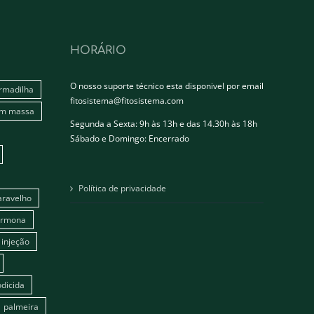
HORÁRIO
O nosso suporte técnico esta disponivel por email
rmadilha
fitosistema@fitosistema.com
em massa
Segunda a Sexta: 9h às 13h e das 14.30h às 18h
Sábado e Domingo: Encerrado
Política de privacidade
aravelho
ormona
injeção
dicida
palmeira