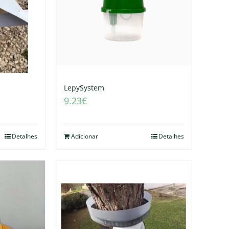
LepySystem
9.23
€
Detalhes
Adicionar
Detalhes