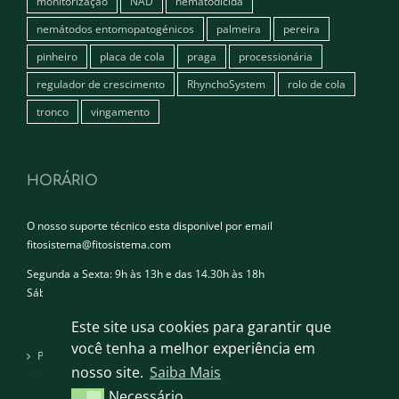
monitorização
NAD
nematodicida
nemátodos entomopatogénicos
palmeira
pereira
pinheiro
placa de cola
praga
processionária
regulador de crescimento
RhynchoSystem
rolo de cola
tronco
vingamento
HORÁRIO
O nosso suporte técnico esta disponivel por email
fitosistema@fitosistema.com
Segunda a Sexta: 9h às 13h e das 14.30h às 18h
Sábado e Domingo: Encerrado
Este site usa cookies para garantir que
você tenha a melhor experiência em
Política de privacidade
nosso site.
Saiba Mais
Necessário
Necessário