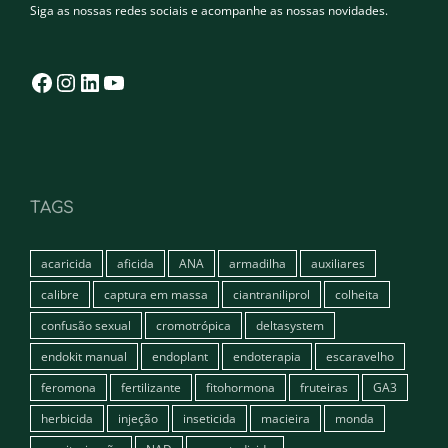
Siga as nossas redes sociais e acompanhe as nossas novidades.
Facebook
Instagram
LinkedIn
YouTube
TAGS
acaricida
aficida
ANA
armadilha
auxiliares
calibre
captura em massa
ciantraniliprol
colheita
confusão sexual
cromotrópica
deltasystem
endokit manual
endoplant
endoterapia
escaravelho
feromona
fertilizante
fitohormona
fruteiras
GA3
herbicida
injeção
inseticida
macieira
monda