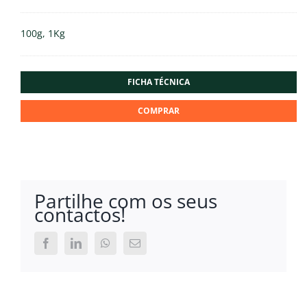
100g, 1Kg
FICHA TÉCNICA
COMPRAR
Partilhe com os seus
contactos!
Facebook
LinkedIn
WhatsApp
Email
(necessário
mas
não
publicado)