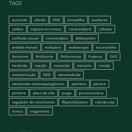
TAGS
acaricida
aficida
ANA
armadilha
auxiliares
calibre
captura em massa
ciantraniliprol
colheita
confusão sexual
cromotrópica
deltasystem
endokit manual
endoplant
endoterapia
escaravelho
feromona
fertilizante
fitohormona
fruteiras
GA3
herbicida
injeção
inseticida
macieira
monda
monitorização
NAD
nematodicida
nemátodos entomopatogénicos
palmeira
pereira
pinheiro
placa de cola
praga
processionária
regulador de crescimento
RhynchoSystem
rolo de cola
tronco
vingamento