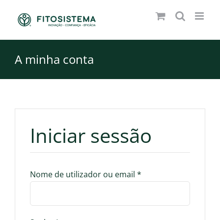
Skip
to
content
A minha conta
Iniciar sessão
Obrigatório
Nome de utilizador ou email
*