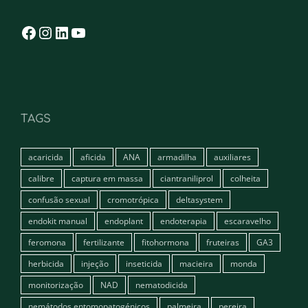
Facebook
Instagram
LinkedIn
YouTube
TAGS
acaricida
aficida
ANA
armadilha
auxiliares
calibre
captura em massa
ciantraniliprol
colheita
confusão sexual
cromotrópica
deltasystem
endokit manual
endoplant
endoterapia
escaravelho
feromona
fertilizante
fitohormona
fruteiras
GA3
herbicida
injeção
inseticida
macieira
monda
monitorização
NAD
nematodicida
nemátodos entomopatogénicos
palmeira
pereira