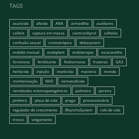
TAGS
acaricida
aficida
ANA
armadilha
auxiliares
calibre
captura em massa
ciantraniliprol
colheita
confusão sexual
cromotrópica
deltasystem
endokit manual
endoplant
endoterapia
escaravelho
feromona
fertilizante
fitohormona
fruteiras
GA3
herbicida
injeção
inseticida
macieira
monda
monitorização
NAD
nematodicida
nemátodos entomopatogénicos
palmeira
pereira
pinheiro
placa de cola
praga
processionária
regulador de crescimento
RhynchoSystem
rolo de cola
tronco
vingamento