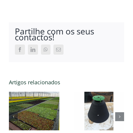
Partilhe com os seus
contactos!
Facebook
LinkedIn
WhatsApp
Email
(necessário
mas
não
publicado)
Artigos relacionados