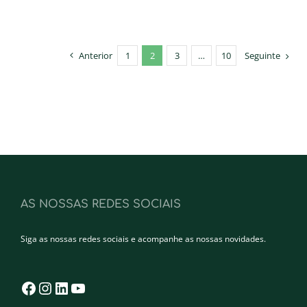
Anterior
1
2
3
…
10
Seguinte
AS NOSSAS REDES SOCIAIS
Siga as nossas redes sociais e acompanhe as nossas novidades.
Facebook
Instagram
LinkedIn
YouTube