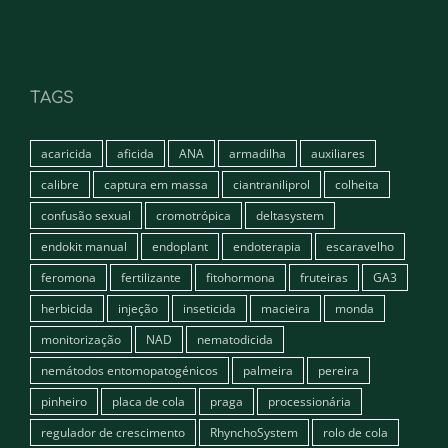
TAGS
acaricida
aficida
ANA
armadilha
auxiliares
calibre
captura em massa
ciantraniliprol
colheita
confusão sexual
cromotrópica
deltasystem
endokit manual
endoplant
endoterapia
escaravelho
feromona
fertilizante
fitohormona
fruteiras
GA3
herbicida
injeção
inseticida
macieira
monda
monitorização
NAD
nematodicida
nemátodos entomopatogénicos
palmeira
pereira
pinheiro
placa de cola
praga
processionária
regulador de crescimento
RhynchoSystem
rolo de cola