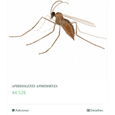
𝐴𝑃𝐻𝐼𝐷𝑂𝐿𝐸𝑇𝐸𝑆 𝐴𝑃𝐻𝐼𝐷𝐼𝑀𝑌𝑍𝐴
44.52
€
Adicionar
Detalhes