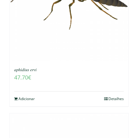
𝑎𝑝ℎ𝑖𝑑𝑖𝑢𝑠 𝑒𝑟𝑣𝑖
47.70
€
Adicionar
Detalhes