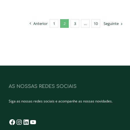
Anterior
1
2
3
…
10
Seguinte
AS NOSSAS REDES SOCIAIS
Siga as nossas redes sociais e acompanhe as nossas novidades.
Facebook
Instagram
LinkedIn
YouTube