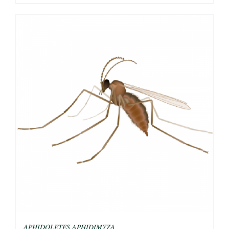
𝐴𝑃𝐻𝐼𝐷𝑂𝐿𝐸𝑇𝐸𝑆 𝐴𝑃𝐻𝐼𝐷𝐼𝑀𝑌𝑍𝐴