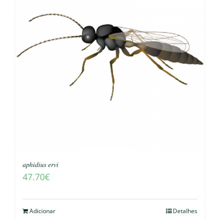
𝑎𝑝ℎ𝑖𝑑𝑖𝑢𝑠 𝑒𝑟𝑣𝑖
47.70
€
Adicionar
Detalhes