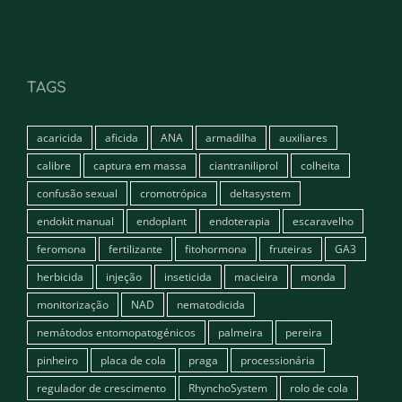
TAGS
acaricida
aficida
ANA
armadilha
auxiliares
calibre
captura em massa
ciantraniliprol
colheita
confusão sexual
cromotrópica
deltasystem
endokit manual
endoplant
endoterapia
escaravelho
feromona
fertilizante
fitohormona
fruteiras
GA3
herbicida
injeção
inseticida
macieira
monda
monitorização
NAD
nematodicida
nemátodos entomopatogénicos
palmeira
pereira
pinheiro
placa de cola
praga
processionária
regulador de crescimento
RhynchoSystem
rolo de cola