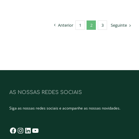
Anterior
1
2
3
Seguinte
AS NOSSAS REDES SOCIAIS
Siga as nossas redes sociais e acompanhe as nossas novidades.
Facebook
Instagram
LinkedIn
YouTube