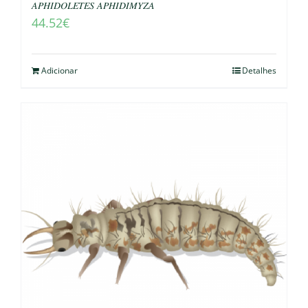
𝐴𝑃𝐻𝐼𝐷𝑂𝐿𝐸𝑇𝐸𝑆 𝐴𝑃𝐻𝐼𝐷𝐼𝑀𝑌𝑍𝐴
44.52
€
Adicionar
Detalhes