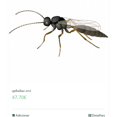
𝑎𝑝ℎ𝑖𝑑𝑖𝑢𝑠 𝑒𝑟𝑣𝑖
47.70
€
Adicionar
Detalhes