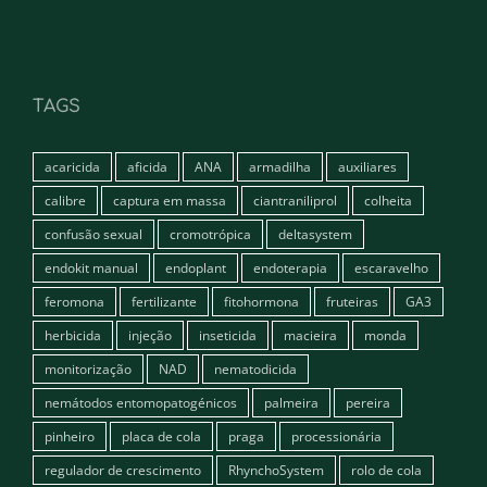
TAGS
acaricida
aficida
ANA
armadilha
auxiliares
calibre
captura em massa
ciantraniliprol
colheita
confusão sexual
cromotrópica
deltasystem
endokit manual
endoplant
endoterapia
escaravelho
feromona
fertilizante
fitohormona
fruteiras
GA3
herbicida
injeção
inseticida
macieira
monda
monitorização
NAD
nematodicida
nemátodos entomopatogénicos
palmeira
pereira
pinheiro
placa de cola
praga
processionária
regulador de crescimento
RhynchoSystem
rolo de cola