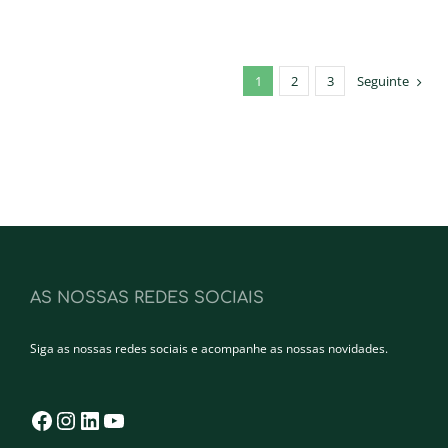
1
2
3
Seguinte
AS NOSSAS REDES SOCIAIS
Siga as nossas redes sociais e acompanhe as nossas novidades.
Facebook
Instagram
LinkedIn
YouTube