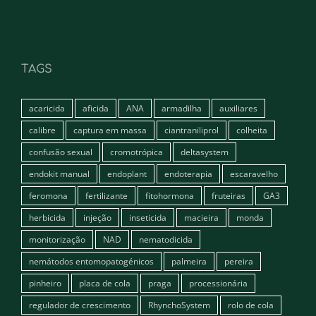
TAGS
acaricida
aficida
ANA
armadilha
auxiliares
calibre
captura em massa
ciantraniliprol
colheita
confusão sexual
cromotrópica
deltasystem
endokit manual
endoplant
endoterapia
escaravelho
feromona
fertilizante
fitohormona
fruteiras
GA3
herbicida
injeção
inseticida
macieira
monda
monitorização
NAD
nematodicida
nemátodos entomopatogénicos
palmeira
pereira
pinheiro
placa de cola
praga
processionária
regulador de crescimento
RhynchoSystem
rolo de cola