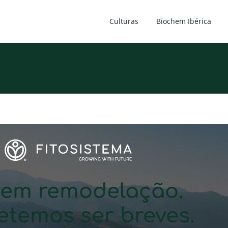
Culturas
Biochem Ibérica
 em remodelação.
temos ser breves.