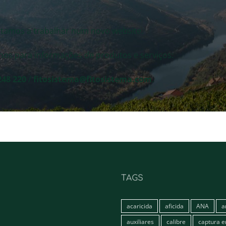
stamos a trabalhar num novo website.
nos para informações de produtos e serviços:
248 220
/
fitosistema@fitosistema.com
.
TAGS
acaricida
aficida
ANA
a
auxiliares
calibre
captura 