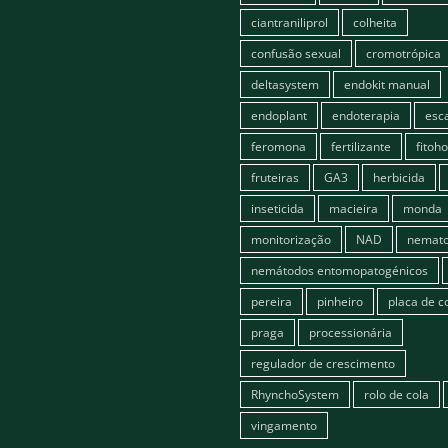
ciantraniliprol
colheita
confusão sexual
cromotrópica
deltasystem
endokit manual
endoplant
endoterapia
esc
feromona
fertilizante
fitoh
fruteiras
GA3
herbicida
inseticida
macieira
monda
monitorização
NAD
nemato
nemátodos entomopatogénicos
pereira
pinheiro
placa de c
praga
processionária
regulador de crescimento
RhynchoSystem
rolo de cola
vingamento