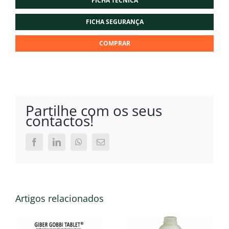
FICHA TÉCNICA
FICHA SEGURANÇA
COMPRAR
Partilhe com os seus
contactos!
Facebook
LinkedIn
WhatsApp
Email
(necessário
mas
não
publicado)
Artigos relacionados