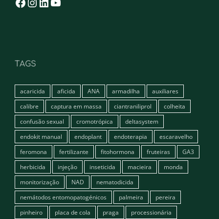
TAGS
acaricida
aficida
ANA
armadilha
auxiliares
calibre
captura em massa
ciantraniliprol
colheita
confusão sexual
cromotrópica
deltasystem
endokit manual
endoplant
endoterapia
escaravelho
feromona
fertilizante
fitohormona
fruteiras
GA3
herbicida
injeção
inseticida
macieira
monda
monitorização
NAD
nematodicida
nemátodos entomopatogénicos
palmeira
pereira
pinheiro
placa de cola
praga
processionária